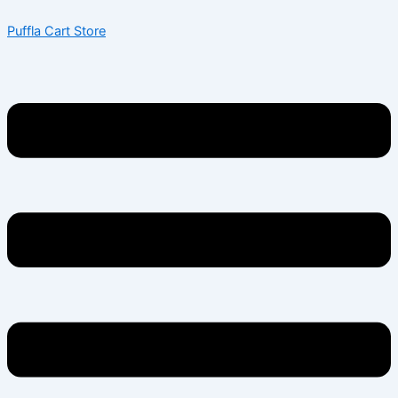
Skip
Menu
Menu
Puffla Cart Store
to
content