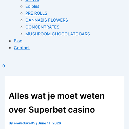
Edibles
PRE ROLLS
CANNABIS FLOWERS
CONCENTRATES
MUSHROOM CHOCOLATE BARS
Blog
Contact
0
Alles wat je moet weten
over Superbet casino
By
emileduke95
/
June 11, 2026