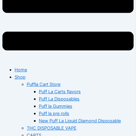
Home
Shop
Puffla Cart Store
Puff La Carts flavors
Puff La Disposables
Puff la Gummies
Puff la pre rolls
New Puff La Liquid Diamond Disposable
THC DISPOSABLE VAPE
CARTS