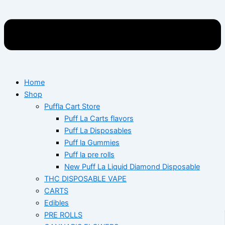
Home
Shop
Puffla Cart Store
Puff La Carts flavors
Puff La Disposables
Puff la Gummies
Puff la pre rolls
New Puff La Liquid Diamond Disposable
THC DISPOSABLE VAPE
CARTS
Edibles
PRE ROLLS