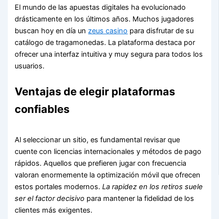
El mundo de las apuestas digitales ha evolucionado
drásticamente en los últimos años. Muchos jugadores
buscan hoy en día un
zeus casino
para disfrutar de su
catálogo de tragamonedas. La plataforma destaca por
ofrecer una interfaz intuitiva y muy segura para todos los
usuarios.
Ventajas de elegir plataformas
confiables
Al seleccionar un sitio, es fundamental revisar que
cuente con licencias internacionales y métodos de pago
rápidos. Aquellos que prefieren jugar con frecuencia
valoran enormemente la optimización móvil que ofrecen
estos portales modernos.
La rapidez en los retiros suele
ser el factor decisivo
para mantener la fidelidad de los
clientes más exigentes.