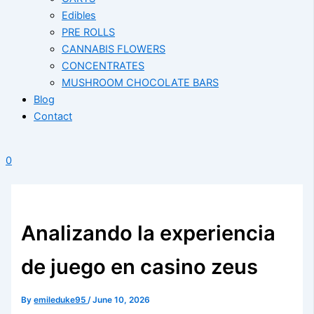
Edibles
PRE ROLLS
CANNABIS FLOWERS
CONCENTRATES
MUSHROOM CHOCOLATE BARS
Blog
Contact
0
Analizando la experiencia
de juego en casino zeus
By
emileduke95
/
June 10, 2026