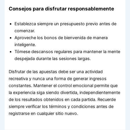
Consejos para disfrutar responsablemente
Establezca siempre un presupuesto previo antes de
comenzar.
Aproveche los bonos de bienvenida de manera
inteligente.
Tómese descansos regulares para mantener la mente
despejada durante las sesiones largas.
Disfrutar de las apuestas debe ser una actividad
recreativa y nunca una forma de generar ingresos
constantes. Mantener el control emocional permite que
la experiencia siga siendo divertida, independientemente
de los resultados obtenidos en cada partida. Recuerde
siempre verificar los términos y condiciones antes de
registrarse en cualquier sitio nuevo.