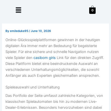
Skip
Menu
to
0
content
By
emileduke95
/
June 10, 2026
Online-Glücksspielplattformen gewinnen in der heutigen
digitalen Ära immer mehr an Bedeutung für begeisterte
Spieler. Für eine sichere und schnelle Navigation nutzen
viele Spieler den
casibom giris
Link für den direkten Zugriff.
Diese Plattform bietet eine beeindruckende Auswahl an
verschiedenen Unterhaltungsmöglichkeiten, die sowohl
Anfänger als auch Experten gleichermaßen ansprechen.
Spieleauswahl und Unterhaltung
Das Portfolio der Seite umfasst zahlreiche Kategorien, von
klassischen Spielautomaten bis hin zu modernen Live-
Dealer-Erlebnissen. Besonders hervorzuheben sind dabei